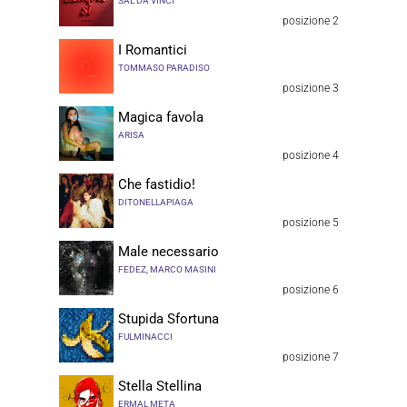
SAL DA VINCI
posizione 2
I Romantici
TOMMASO PARADISO
posizione 3
Magica favola
ARISA
posizione 4
Che fastidio!
DITONELLAPIAGA
posizione 5
Male necessario
FEDEZ, MARCO MASINI
posizione 6
Stupida Sfortuna
FULMINACCI
posizione 7
Stella Stellina
ERMAL META