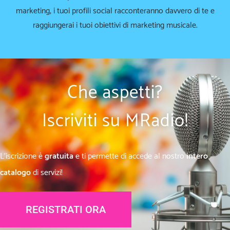
marketing, i tuoi profili social racconteranno davvero di te e
raggiungerai i tuoi obiettivi di marketing musicale.
Che aspetti?
Iscriviti su MRadio!
L’iscrizione è
gratuita
e ti permette di accede al nostro
intero
catalogo
di servizi!
REGISTRATI ORA