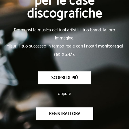
per le case
discografiche
Promuovi la musica dei tuoi artisti, il tuo brand, la loro
immagine.
Misuri il tuo successo in tempo reale con i nostri
monitoraggi
radio 24/7
.
SCOPRI DI PIÙ
oppure
REGISTRATI ORA