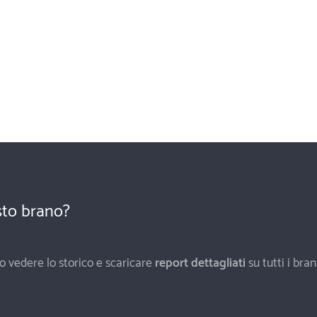
esto brano?
o vedere lo storico e scaricare
report dettagliati
su tutti i bran