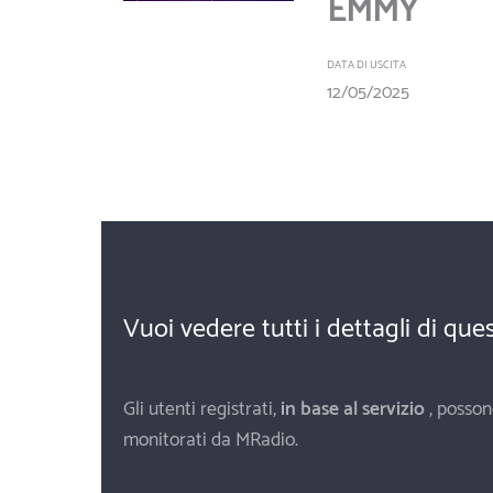
EMMY
DATA DI USCITA
12/05/2025
Vuoi vedere tutti i dettagli di qu
Gli utenti registrati,
in base al servizio
, posson
monitorati da MRadio.